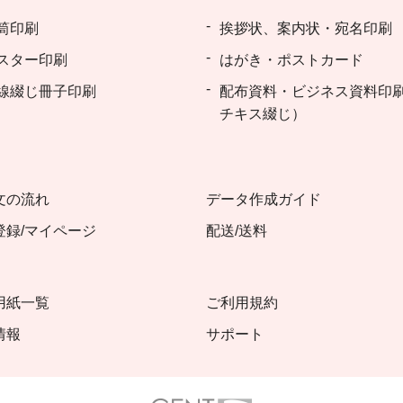
筒印刷
挨拶状、案内状・宛名印刷
スター印刷
はがき・ポストカード
線綴じ冊子印刷
配布資料・ビジネス資料印
チキス綴じ）
文の流れ
データ作成ガイド
登録/マイページ
配送/送料
用紙一覧
ご利用規約
情報
サポート