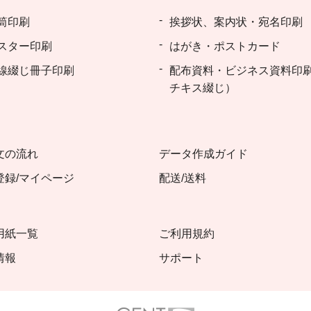
筒印刷
挨拶状、案内状・宛名印刷
スター印刷
はがき・ポストカード
線綴じ冊子印刷
配布資料・ビジネス資料印
チキス綴じ）
文の流れ
データ作成ガイド
登録/マイページ
配送/送料
用紙一覧
ご利用規約
情報
サポート