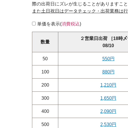
際の出荷日にズレが生じることがありますこと
また土日祝日はデータチェック・出荷業務は行
単価を表示(
消費税込
)
２営業日出荷 ［18時
数量
08/10
50
550円
100
880円
200
1,210円
300
1,650円
400
2,090円
500
2,530円