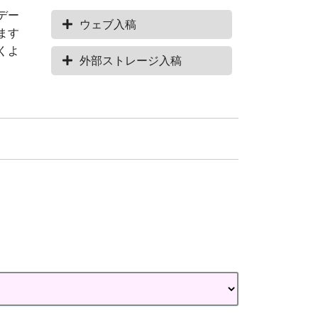
デー
ウェブ入稿
ます
くよ
外部ストレージ入稿