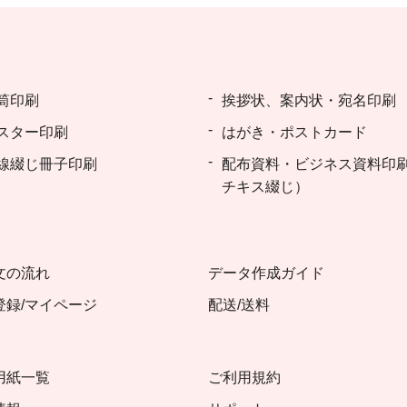
筒印刷
挨拶状、案内状・宛名印刷
スター印刷
はがき・ポストカード
線綴じ冊子印刷
配布資料・ビジネス資料印
チキス綴じ）
文の流れ
データ作成ガイド
登録/マイページ
配送/送料
用紙一覧
ご利用規約